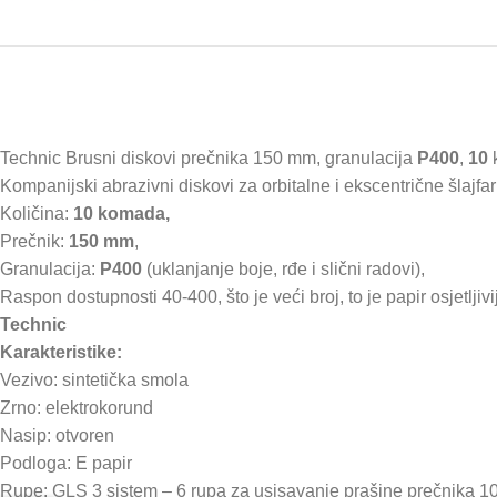
Technic Brusni diskovi prečnika 150 mm, granulacija
P400
,
10
Kompanijski abrazivni diskovi za orbitalne i ekscentrične šlajfari
Količina:
10 komada,
Prečnik:
150 mm
,
Granulacija:
P400
(uklanjanje boje, rđe i slični radovi),
Raspon dostupnosti 40-400, što je veći broj, to je papir osjetljivij
Technic
Karakteristike:
Vezivo: sintetička smola
Zrno: elektrokorund
Nasip: otvoren
Podloga: E papir
Rupe: GLS 3 sistem – 6 rupa za usisavanje prašine prečnika