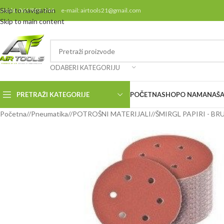
Skip to navigation
ontakt: 061/808-244 e-mail: airtools21@gmail.com
Skip to main content
ODABERI KATEGORIJU
PRETRAŽI KATEGORIJE
POČETNA
SHOP
O NAMA
NAŠA
Početna
/
Pneumatika
/
POTROŠNI MATERIJALI
/
ŠMIRGL PAPIRI - BR