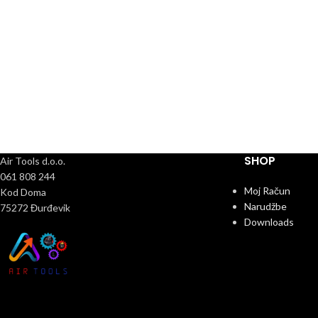
SHOP
Air Tools d.o.o.
061 808 244
Moj Račun
Kod Doma
Narudžbe
75272 Đurđevik
Downloads