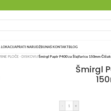
 LOKACIJA
PRATI NARUDŽBU
NAŠ KONTAKT
BLOG
USNE PLOČE - DISKOVI
/
Šmirgl Papir P400 za Šlajfaricu 150mm Čiča
Šmirgl P
150
-
+