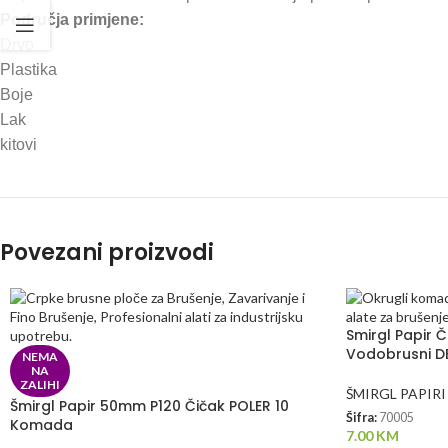
Područja primjene:
Drvo
Plastika
Boje
Lak
kitovi
Povezani proizvodi
Smirgl Papir
Vodobrusni D
NEMA
NA
ZALIHI
ŠMIRGL PAPIRI
Šmirgl Papir 50mm P120 Čičak POLER 10
Šifra:
70005
Komada
7.00
KM