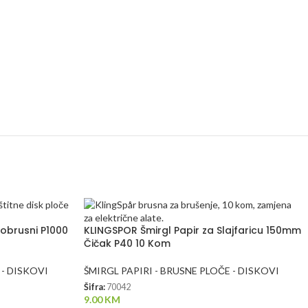
obrusni P1000
KLINGSPOR Šmirgl Papir za Slajfaricu 150mm
Čičak P40 10 Kom
 - DISKOVI
ŠMIRGL PAPIRI - BRUSNE PLOČE - DISKOVI
Šifra:
70042
9.00
KM