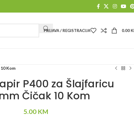
PRIJAVA / REGISTRACIJA
0.00
K
k 10 Kom
apir P400 za Šlajfaricu
mm Čičak 10 Kom
5.00
KM
Alternative: