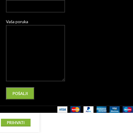
Vaša poruka
Please leave this field empty.
Alternative:
PRIHVATI