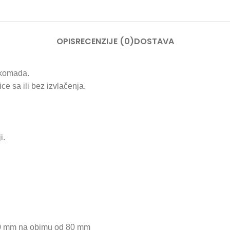
OPIS
RECENZIJE (0)
DOSTAVA
komada.
ce sa ili bez izvlačenja.
i.
 10 mm na obimu od 80 mm