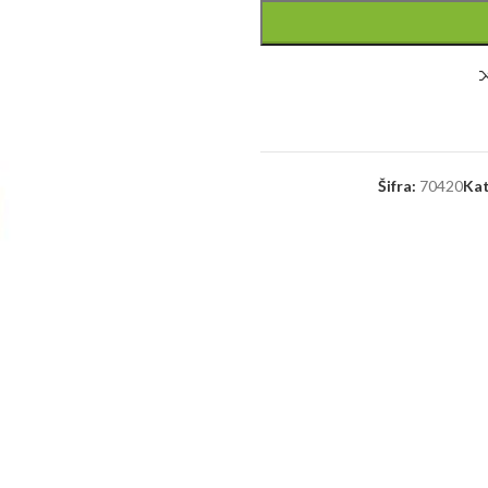
Šifra:
70420
Kat