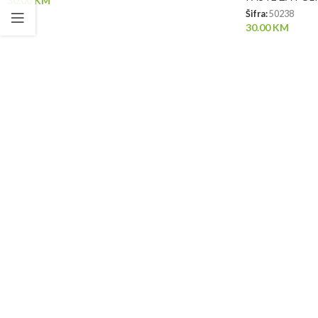
30.00
KM
Šifra:
50238
30.00
KM