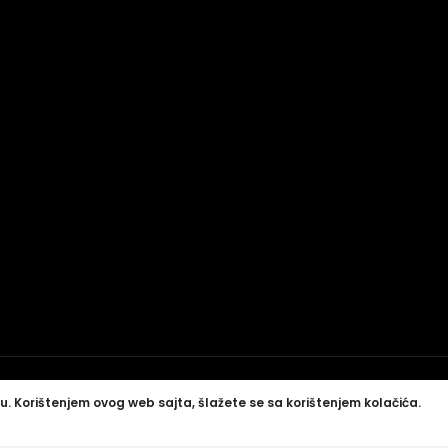
u. Korištenjem ovog web sajta, šlažete se sa korištenjem kolačića.