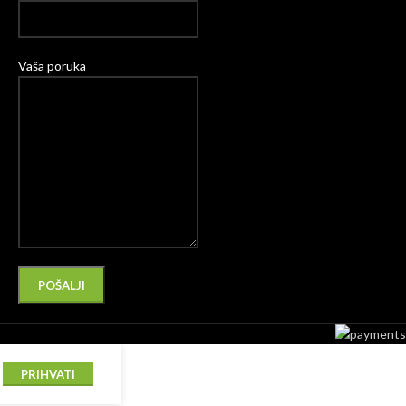
Vaša poruka
Please leave this field empty.
Alternative:
PRIHVATI