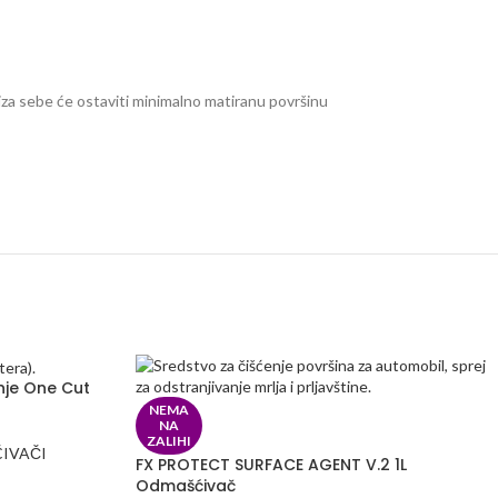
 iza sebe će ostaviti minimalno matiranu površinu
nje One Cut
NEMA
NA
ZALIHI
ĆIVAČI
FX PROTECT SURFACE AGENT V.2 1L
Odmašćivač