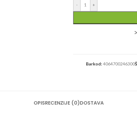
-
+
Barkod:
4064700246300
Š
OPIS
RECENZIJE (0)
DOSTAVA