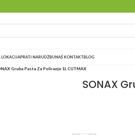
 LOKACIJA
PRATI NARUDŽBU
NAŠ KONTAKT
BLOG
NAX Gruba Pasta Za Poliranje 1L CUTMAX
SONAX Gru