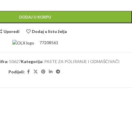
Alternative:
DODAJ U KORPU
Uporedi
Dodaj u listu želja
77208561
ifra:
50627
Kategorija:
PASTE ZA POLIRANJE I ODMAŠĆIVAČI
Podijeli: