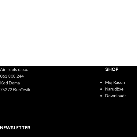
SHOP
Air Tools d.o.o.
061 808 244
Moj Račun
Kod Doma
Narudžbe
75272 Đurđevik
Downloads
NEWSLETTER