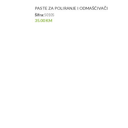
PASTE ZA POLIRANJE I ODMAŠĆIVAČI
Šifra:
50105
35.00
KM