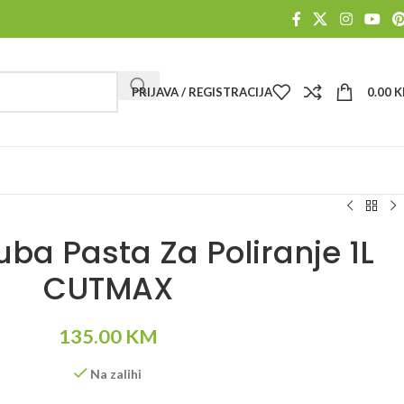
PRIJAVA / REGISTRACIJA
0.00
K
ba Pasta Za Poliranje 1L
CUTMAX
135.00
KM
Na zalihi