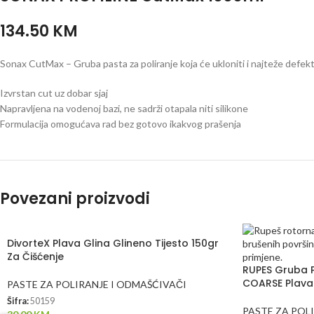
134.50 KM
Sonax CutMax – Gruba pasta za poliranje koja će ukloniti i najteže defek
Izvrstan cut uz dobar sjaj
Napravljena na vodenoj bazi, ne sadrži otapala niti silikone
Formulacija omogućava rad bez gotovo ikakvog prašenja
Povezani proizvodi
DivorteX Plava Glina Glineno Tijesto 150gr
Za Čišćenje
RUPES Gruba P
COARSE Plava
PASTE ZA POLIRANJE I ODMAŠĆIVAČI
Šifra:
50159
PASTE ZA POL