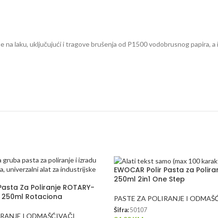
te na laku, uključujući i tragove brušenja od P1500 vodobrusnog papira, a
EWOCAR Polir Pasta za Polira
250ml 2in1 One Step
asta Za Poliranje ROTARY-
 250ml Rotaciona
PASTE ZA POLIRANJE I ODMAŠ
Šifra:
50107
IRANJE I ODMAŠĆIVAČI