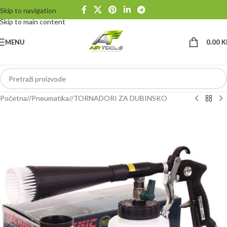
Skip to navigation
Skip to main content
MENU
0.00
K
Početna
/
Pneumatika
/
TORNADORI ZA DUBINSKO