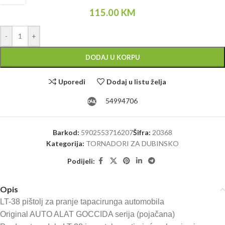
115.00
KM
Alternative:
-
+
DODAJ U KORPU
Uporedi
Dodaj u listu želja
54994706
Barkod:
5902553716207
Šifra:
20368
Kategorija:
TORNADORI ZA DUBINSKO
Podijeli:
Opis
LT-38 pištolj za pranje tapacirunga automobila
Original AUTO ALAT GOCCIDA serija (pojačana)