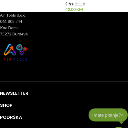
Šifra:
21118
42.00
KM
Air Tools d.o.o.
061 808 244
Kod Doma
75272 Đurđevik
NEWSLETTER
SHOP
×
Imate pitanje?
PODRŠKA