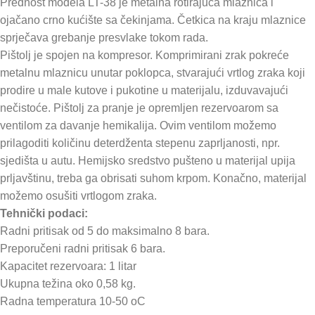
Prednost modela LT-38 je metalna rotirajuća mlaznica i
ojačano crno kućište sa čekinjama. Četkica na kraju mlaznice
sprječava grebanje presvlake tokom rada.
Pištolj je spojen na kompresor. Komprimirani zrak pokreće
metalnu mlaznicu unutar poklopca, stvarajući vrtlog zraka koji
prodire u male kutove i pukotine u materijalu, izduvavajući
nečistoće. Pištolj za pranje je opremljen rezervoarom sa
ventilom za davanje hemikalija. Ovim ventilom možemo
prilagoditi količinu deterdženta stepenu zaprljanosti, npr.
sjedišta u autu. Hemijsko sredstvo pušteno u materijal upija
prljavštinu, treba ga obrisati suhom krpom. Konačno, materijal
možemo osušiti vrtlogom zraka.
Tehnički podaci:
Radni pritisak od 5 do maksimalno 8 bara.
Preporučeni radni pritisak 6 bara.
Kapacitet rezervoara: 1 litar
Ukupna težina oko 0,58 kg.
Radna temperatura 10-50 oC