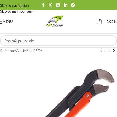
Skip to navigation
Skip to main content
MENU
0.00
K
Početna
/
Alati
/
KLIJEŠTA