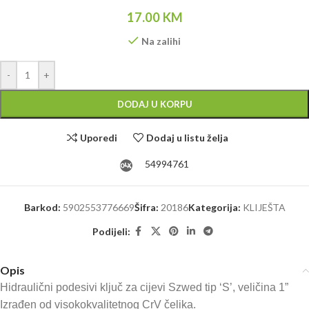
17.00
KM
Na zalihi
Alternative:
-
+
DODAJ U KORPU
Uporedi
Dodaj u listu želja
54994761
Barkod:
5902553776669
Šifra:
20186
Kategorija:
KLIJEŠTA
Podijeli:
Opis
Hidraulični podesivi ključ za cijevi Szwed tip ‘S’, veličina 1”
Izrađen od visokokvalitetnog CrV čelika.