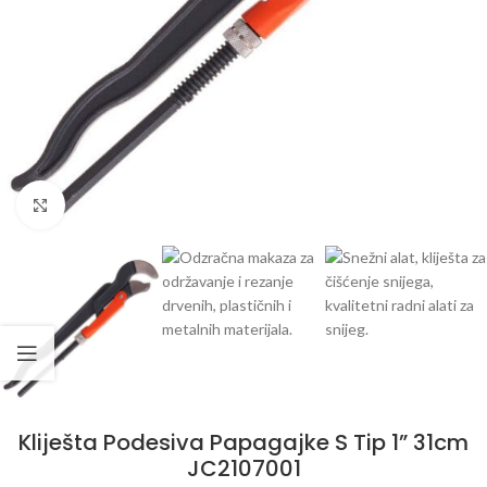
Klikni da uvećaš
Kliješta Podesiva Papagajke S Tip 1” 31cm
JC2107001