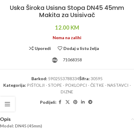
Uska Široka Usisna Stopa DN45 45mm
Makita za Usisivač
12.00
KM
Nema na zalihi
Uporedi
Dodaj u listu želja
71068358
Barkod:
5902553788334
Šifra:
30595
Kategorija:
PIŠTOLJI - STOPE - POKLOPCI - ČETKE - NASTAVCI -
DIZNE
Podijeli:
Opis
Model: DN45 (45mm)