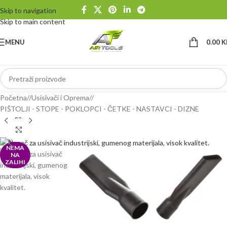
Skip to navigation
Skip to main content
MENU
0.00
K
Početna
/
Usisivači i Oprema
/
PIŠTOLJI - STOPE - POKLOPCI - ČETKE - NASTAVCI - DIZNE
Klikni da uvećaš
NEMA
NA
ZALIHI