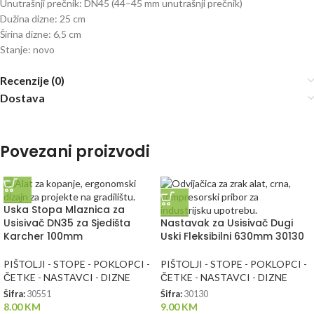
Unutrašnji prečnik: DN45 (44–45 mm unutrašnji prečnik)
Dužina dizne: 25 cm
Širina dizne: 6,5 cm
Stanje: novo
Recenzije (0)
Dostava
Povezani proizvodi
Uska Stopa Mlaznica za
Usisivač DN35 za Sjedišta
Nastavak za Usisivač Dugi
Karcher 100mm
Uski Fleksibilni 630mm 30130
PIŠTOLJI - STOPE - POKLOPCI -
PIŠTOLJI - STOPE - POKLOPCI -
ČETKE - NASTAVCI - DIZNE
ČETKE - NASTAVCI - DIZNE
Šifra:
30551
Šifra:
30130
8.00
KM
9.00
KM