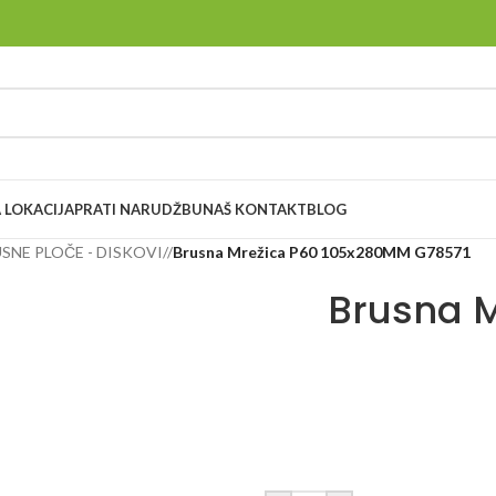
 LOKACIJA
PRATI NARUDŽBU
NAŠ KONTAKT
BLOG
USNE PLOČE - DISKOVI
/
Brusna Mrežica P60 105x280MM G78571
Brusna 