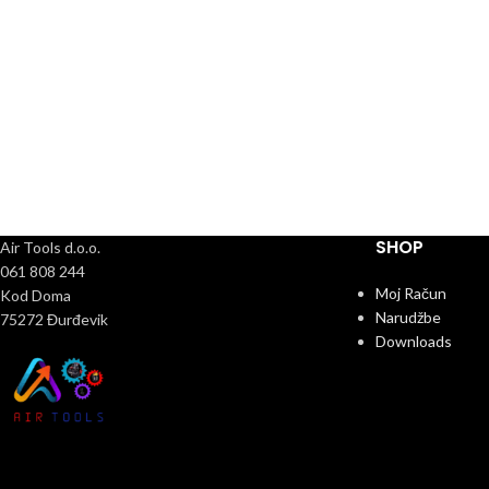
SHOP
Air Tools d.o.o.
061 808 244
Moj Račun
Kod Doma
Narudžbe
75272 Đurđevik
Downloads