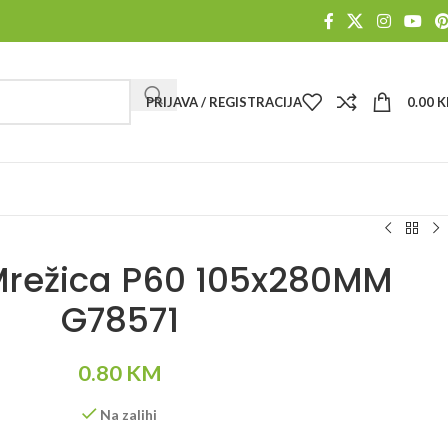
PRIJAVA / REGISTRACIJA
0.00
K
Mrežica P60 105x280MM
G78571
0.80
KM
Na zalihi