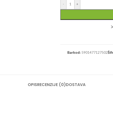
-
+
Barkod:
5901477127502
Šif
OPIS
RECENZIJE (0)
DOSTAVA