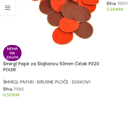
Šifra:
70059
5.50
KM
NEMA
NA
ZALIHI
Šmirgl Papir za Šlajfaricu 50mm Čičak P320
POLER
ŠMIRGL PAPIRI - BRUSNE PLOČE - DISKOVI
Šifra:
70060
0.50
KM