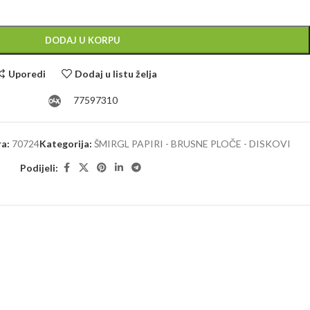
Alternative:
DODAJ U KORPU
Uporedi
Dodaj u listu želja
77597310
ra:
70724
Kategorija:
ŠMIRGL PAPIRI - BRUSNE PLOČE - DISKOVI
Podijeli: