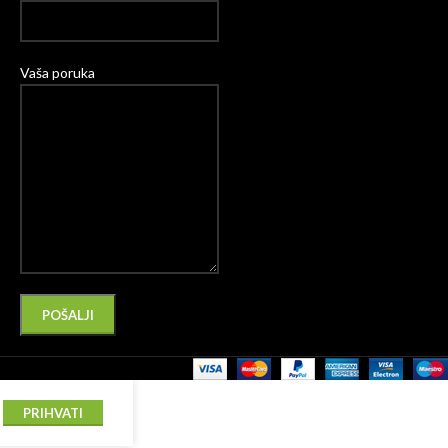
Vaša poruka
Please leave this field empty.
Alternative:
PRIHVATI