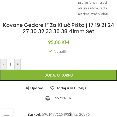
Kovane Gedore 1” Za Ključ Pištolj 17 19 21 24
27 30 32 33 36 38 41mm Set
95.00
KM
Na zalihi
Alternative:
-
+
DODAJ U KORPU
Uporedi
Dodaj u listu želja
65711607
Barkod:
5901477115493
Šifra:
20876