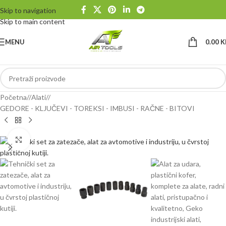
Skip to navigation
Skip to main content
MENU
0.00
K
Početna
/
Alati
/
GEDORE - KLJUČEVI - TOREKSI - IMBUSI - RAČNE - BITOVI
Klikni da uvećaš