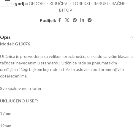
Kategorija:
GEDORE - KLJUČEVI - TOREKSI - IMBUSI - RAČNE -
BITOVI
Podijeli:
Opis
Model: G10076
Utičnica je proizvedena sa velikom preciznošću, u skladu sa višim klasama
tačnosti navedenim u standardu. Utičnice rade sa pneumatskim
uređajima i čegrtaljkom koji rade u teškim uslovima pod promenljivim
opterećenjima.
Sve spakovano u kofer
UKLJUČENO U SET:
17mm
19mm