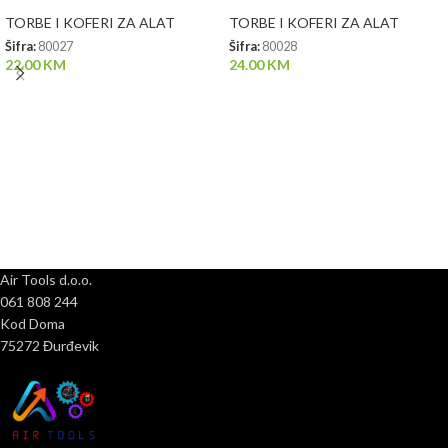
TORBE I KOFERI ZA ALAT
TORBE I KOFERI ZA ALAT
Šifra:
80027
Šifra:
80028
22.00
KM
24.00
KM
Air Tools d.o.o.
061 808 244
Kod Doma
75272 Đurđevik