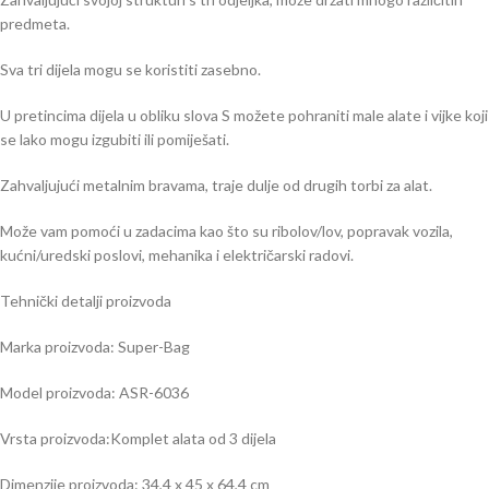
predmeta.
Sva tri dijela mogu se koristiti zasebno.
U pretincima dijela u obliku slova S možete pohraniti male alate i vijke koji
se lako mogu izgubiti ili pomiješati.
Zahvaljujući metalnim bravama, traje dulje od drugih torbi za alat.
Može vam pomoći u zadacima kao što su ribolov/lov, popravak vozila,
kućni/uredski poslovi, mehanika i električarski radovi.
Tehnički detalji proizvoda
Marka proizvoda: Super-Bag
Model proizvoda: ASR-6036
Vrsta proizvoda:Komplet alata od 3 dijela
Dimenzije proizvoda: 34,4 x 45 x 64,4 cm