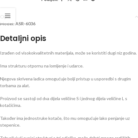
Opis
Model: ASR-6036
Detaljni opis
Izrađen od visokokvalitetnih materijala, može se koristiti dugi niz godina.
Ima strukturu otpornu na lomljenje i udarce.
Njegova skrivena ladica omogućuje bolji pristup u usporedbi s drugim
torbama za alat.
Proizvod se sastoji od dva dijela veličine S i jednog dijela veličine L s
kotačićima.
Također ima jednostruke kotače, što mu omogućuje lako penjanje uz
stepenice.
Zahvaljujući svojoj strukturi s tri odjeljka, može držati mnogo različitih