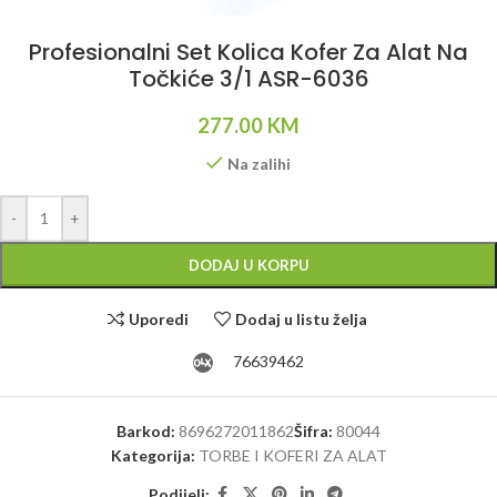
Profesionalni Set Kolica Kofer Za Alat Na
Točkiće 3/1 ASR-6036
277.00
KM
Na zalihi
Alternative:
-
+
DODAJ U KORPU
Uporedi
Dodaj u listu želja
76639462
Barkod:
8696272011862
Šifra:
80044
Kategorija:
TORBE I KOFERI ZA ALAT
Podijeli: