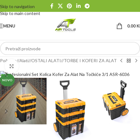
Skip to navigation
Skip to main content
MENU
0.00
K
Početna
/
Alati
/
OSTALI ALATI
/
TORBE I KOFERI ZA ALAT
Klikni da uvećaš
NOVO