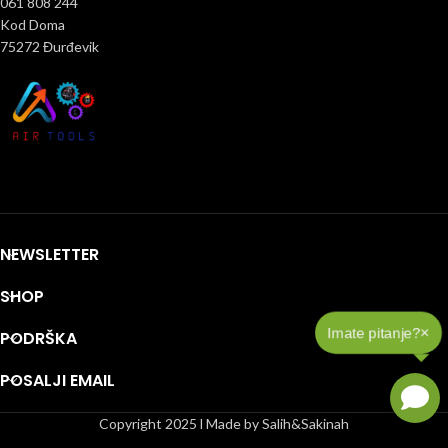
061 808 244
Kod Doma
75272 Đurđevik
NEWSLETTER
SHOP
×
Imate pitanje?
PODRŠKA
POSALJI EMAIL
Copyright 2025 l Made by Salih&Sakinah