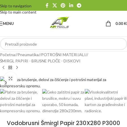
Skip to navigation
Skip to main content
MENU
0.00
K
Početna
/
Pneumatika
/
POTROŠNI MATERIJALI
/
ŠMIRGL PAPIRI - BRUSNE PLOČE - DISKOVI
Klikni da uvećaš
Vodobrusni Šmirgl Papir 230X280 P3000