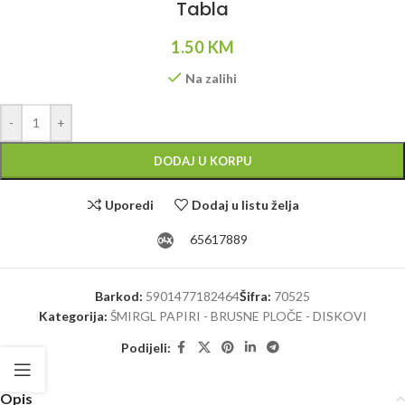
Tabla
1.50
KM
Na zalihi
Alternative:
-
+
DODAJ U KORPU
Uporedi
Dodaj u listu želja
65617889
Barkod:
5901477182464
Šifra:
70525
Kategorija:
ŠMIRGL PAPIRI - BRUSNE PLOČE - DISKOVI
Podijeli:
Opis