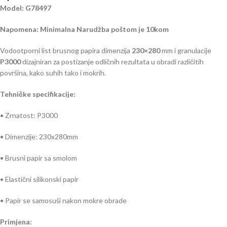
Model: G78497
Napomena: Minimalna Narudžba poštom je 10kom
Vodootporni list brusnog papira dimenzija
230×280
mm i granulacije
P3000
dizajniran za postizanje odličnih rezultata u obradi različitih
površina, kako suhih tako i mokrih.
Tehničke specifikacije:
• Zrnatost: P3000
• Dimenzije: 230x280mm
• Brusni papir sa smolom
• Elastični silikonski papir
• Papir se samosuši nakon mokre obrade
Primjena: